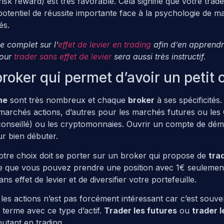
risk reward) est très favorable. Cela signifie que votre trad
otentiel de réussite importante face à la psychologie de m
és.
e complet sur l’
effet de levier en trading
afin d’en apprendr
pour
trader sans effet de levier
sera aussi très instructif.
roker qui permet d’avoir un petit 
ne
sont très nombreux et chaque
broker
à ses spécificités.
 marchés actions, d’autres pour les marchés futures ou les 
conseillé) ou les cryptomonnaies. Ouvrir un compte de démo
ur bien débuter.
otre choix doit se porter sur un broker qui propose de
tra
dire que vous pouvez prendre une position avec 1€ seulemen
ns effet de levier et de diversifier votre portefeuille.
les actions n’est pas forcément intéressant car c’est souve
 terme avec ce type d’actif.
Trader les futures
ou
trader 
tant en trading.