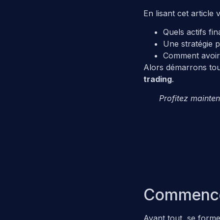
En lisant cet article
Quels actifs f
Une stratégie 
Comment avoir u
Alors démarrons tout
trading
.
Profitez mainte
Commencer 
Avant tout, se forme