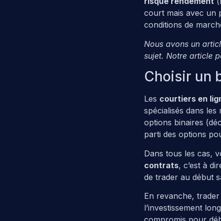
risque rendement
(
court mais avec un p
conditions de march
Nous avons un articl
sujet. Notre article 
Choisir un b
Les
courtiers en lig
spécialisés dans les
options binaires (dé
parti des options po
Dans tous les cas, v
contrats
, c’est à 
de trader au début sa
En revanche, trader 
l’investissement long
compromis pour débu