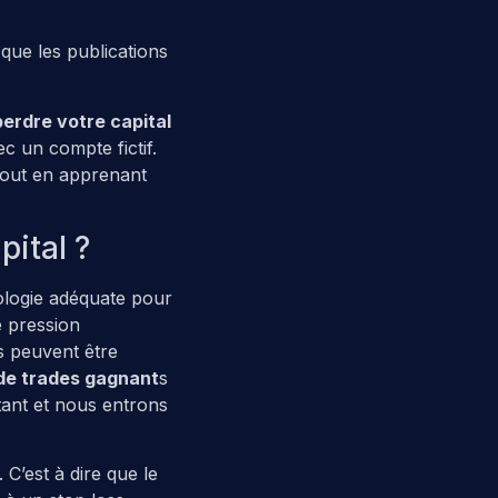
que les publications
perdre votre capital
c un compte fictif.
tout en apprenant
pital ?
chologie adéquate pour
e pression
s peuvent être
de trades gagnant
s
tant et nous entrons
 C’est à dire que le