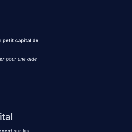
un
petit capital de
er
pour une aide
tal
argent
sur les